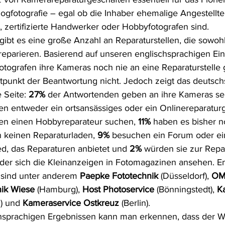
gfotografie – egal ob die Inhaber ehemalige Angestellte
zertifizierte Handwerker oder Hobbyfotografen sind.
ibt es eine große Anzahl an Reparaturstellen, die sowohl
reparieren. Basierend auf unseren englischsprachigen E
otografen ihre Kameras noch nie an eine Reparaturstelle 
punkt der Beantwortung nicht. Jedoch zeigt das deutsch
 Seite: 
27%
 der Antwortenden geben an ihre Kameras sel
en entweder ein ortsansässiges oder ein Onlinereparaturg
en einen Hobbyreparateur suchen, 
11%
 haben es bisher n
 keinen Reparaturladen, 
9%
 besuchen ein Forum oder ei
d, das Reparaturen anbietet und 
2%
 würden sie zur Repa
oder sich die Kleinanzeigen in Fotomagazinen ansehen. 
 sind unter anderem 
Paepke Fototechnik
 (Düsseldorf), 
OM
nik Wiese
 (Hamburg), 
Host Photoservice
 (Bönningstedt), 
K
) und 
Kameraservice Ostkreuz
 (Berlin).
chsprachigen Ergebnissen kann man erkennen, dass der W