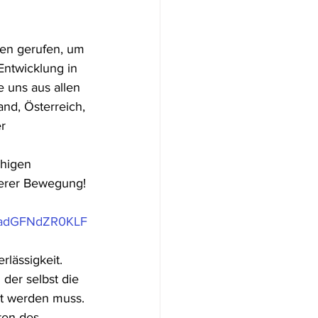
en gerufen, um 
Entwicklung in 
 uns aus allen 
nd, Österreich, 
r 
higen 
serer Bewegung! 
xXadGFNdZR0KLF
lässigkeit. 
der selbst die 
lt werden muss. 
ren des 