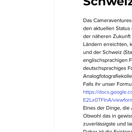
Schweiz
Das Cameraventures-
den aktuellen Status 
der näheren Zukunft 
Ländern erreichten,
und der Schweiz (Sta
englischsprachigen F
deutschsprachiges F
Analogfotografiekoll
Falls ihr unser Formul
https://docs.googl
E2Lx0TFInA/viewfor
Eines der Dinge, die 
Obwohl das in gewiss
zuverlässigste und l
Daher ist die Existen