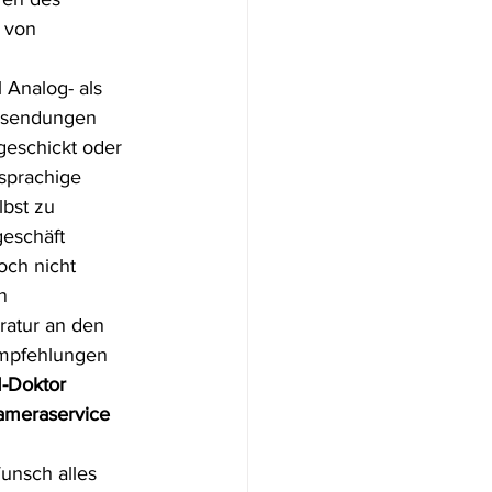
 von 
 Analog- als 
insendungen 
geschickt oder 
sprachige 
bst zu 
eschäft 
och nicht 
n 
ratur an den 
Empfehlungen 
-Doktor
ameraservice 
unsch alles 