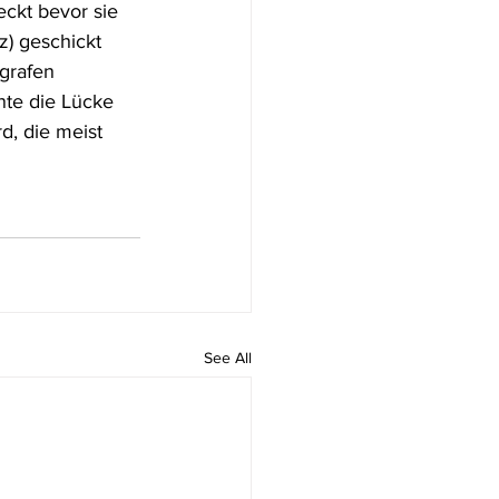
eckt bevor sie 
z) geschickt 
grafen 
nte die Lücke 
d, die meist 
See All