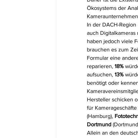
Ökosystems der Analo
Kameraunternehmen, 
In der DACH-Region g
auch Digitalkameras 
haben jedoch viele F
brauchen es zum Zeit
Formular eine andere
reparieren, 
18%
 würd
aufsuchen, 
13%
 würd
benötigt oder kennen
Kameravereinsmitglie
Hersteller schicken 
für Kamerageschäfte
(Hamburg), 
Fototech
Dortmund
 (Dortmund
Allein an den deuts