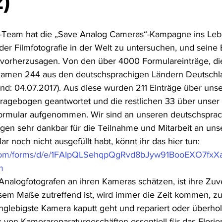
)
Team hat die „Save Analog Cameras“-Kampagne ins Leb
der Filmfotografie in der Welt zu untersuchen, und seine 
vorherzusagen. Von den über 4000 Formulareinträge, die
 kamen 244 aus den deutschsprachigen Ländern Deutschla
nd: 04.07.2017). Aus diese wurden 211 Einträge über unse
ragebogen geantwortet und die restlichen 33 über unser 
ormular aufgenommen. Wir sind an unseren deutschsprac
egen sehr dankbar für die Teilnahme und Mitarbeit an un
ar noch nicht ausgefüllt habt, könnt ihr das hier tun: 
e.com/forms/d/e/1FAIpQLSehqpQgRvd8bJyw91BooEXO7f
m
Analogfotografen an ihren Kameras schätzen, ist ihre Zuver
em Maße zutreffend ist, wird immer die Zeit kommen, zu 
anglebigste Kamera kaputt geht und repariert oder überho
z von Kamerareparaturgeschäften essentiell für das Florie