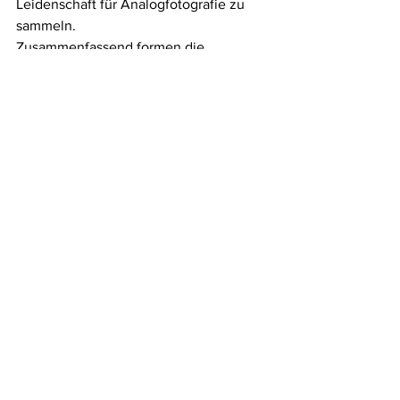
Leidenschaft für Analogfotografie zu 
sammeln.
Zusammenfassend formen die 
Analogfotografen der DACH-Region 
kleine aber starke Gruppen, die als 
Mikrokosmos in der allgemeinen 
regionalen Landschaft fungieren – 
inspiriert von der Technik ihrer 
Produkte, der Philosophie des 
Handwerks und der Jugend der 
Fotografen.
By: Sam Sanchez, Sarah Reuter
#german
#saveanalogcameras
See All
Recent Posts