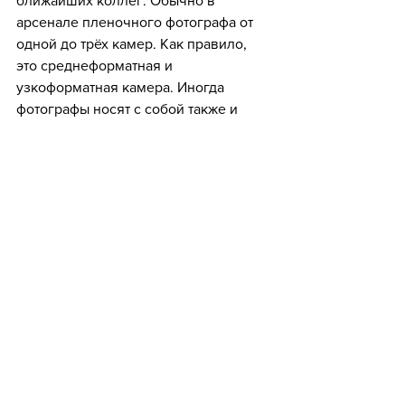
ближайших коллег. Обычно в 
арсенале пленочного фотографа от 
одной до трёх камер. Как правило, 
это среднеформатная и 
узкоформатная камера. Иногда 
фотографы носят с собой также и 
запасной вариант.
Также у нас полно любителей, их 
настолько много, что их можно 
выделить в отдельную категорию или 
даже культуру. Обычно это подростки 
и молодые люди, которые нашли у 
себя на чердаке старый 
родительский/дедушкин Зенит, 
Зоркий, ФЭД и т.д. Мой путь в 
плёночную фотографию был именно 
таким!
Подводя итог, хочется еще раз 
отметить плёнка в России 